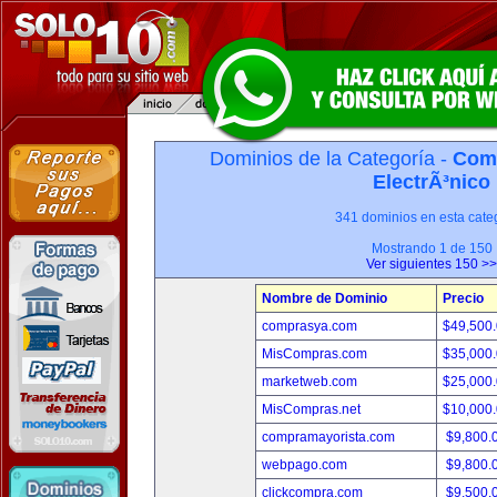
Dominios de la Categoría -
Com
ElectrÃ³nico
341 dominios en esta categ
Mostrando 1 de 150
Ver siguientes 150 >>
Nombre de Dominio
Precio
comprasya.com
$49,500
MisCompras.com
$35,000
marketweb.com
$25,000
MisCompras.net
$10,000
compramayorista.com
$9,800.
webpago.com
$9,800.
clickcompra.com
$9,500.