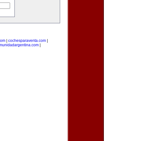
com
|
cochesparaventa.com
|
munidadargentina.com
|