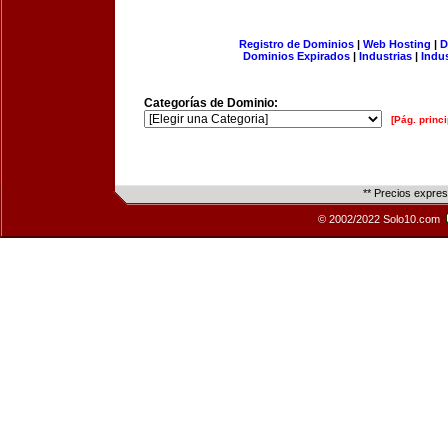
Registro de Dominios
|
Web Hosting
|
D
Dominios Expirados
|
Industrias
|
Indu
Categorías de Dominio:
[Pág. princi
** Precios expre
© 2002/2022 Solo10.com