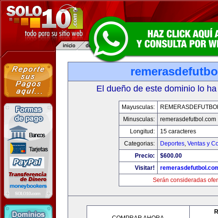
remerasdefutbo
El dueño de este dominio lo ha
Mayusculas:
REMERASDEFUTBO
Minusculas:
remerasdefutbol.com
Longitud:
15 caracteres
Categorias:
Deportes
,
Ventas y Co
Precio:
$600.00
Visitar!
remerasdefutbol.co
Serán consideradas ofer
R