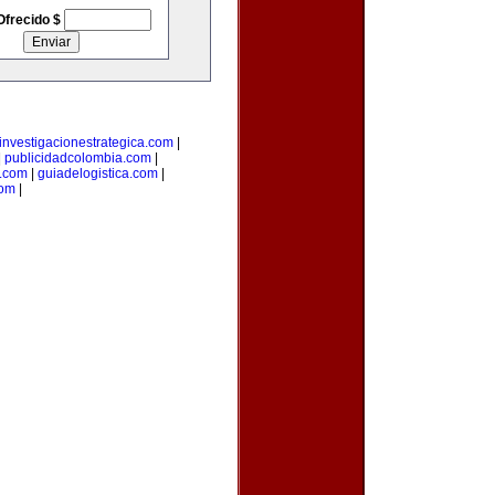
Ofrecido $
investigacionestrategica.com
|
|
publicidadcolombia.com
|
.com
|
guiadelogistica.com
|
com
|