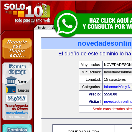
novedadesonli
El dueño de este dominio lo ha
Mayusculas:
NOVEDADESON
Minusculas:
novedadesonlin
Longitud:
15 caracteres
Categorias:
InformaciÃ³n y No
Precio:
$550.00
Visitar!
novedadesonlin
Serán consideradas ofer
R