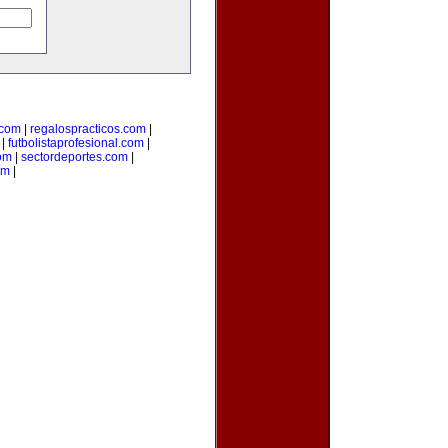
com
|
regalospracticos.com
|
|
futbolistaprofesional.com
|
om
|
sectordeportes.com
|
om
|