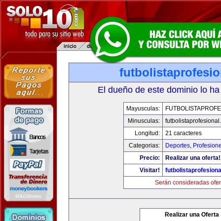
futbolistaprofesi
El dueño de este dominio lo ha
Mayusculas:
FUTBOLISTAPROFE
Minusculas:
futbolistaprofesiona
Longitud:
21 caracteres
Categorias:
Deportes
,
Profesion
Precio:
Realizar una oferta!
Visitar!
futbolistaprofesion
Serán consideradas ofer
Realizar una Oferta