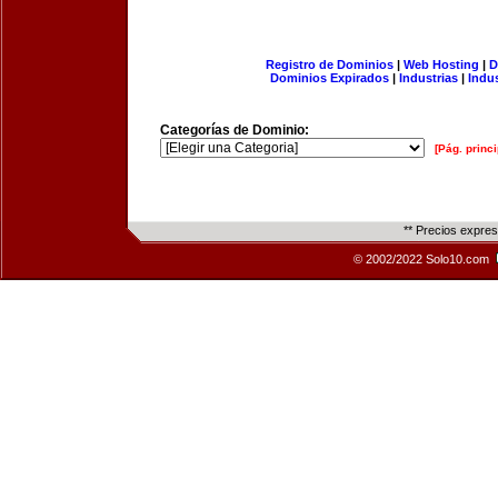
Registro de Dominios
|
Web Hosting
|
D
Dominios Expirados
|
Industrias
|
Indu
Categorías de Dominio:
[Pág. princi
** Precios expre
© 2002/2022 Solo10.com