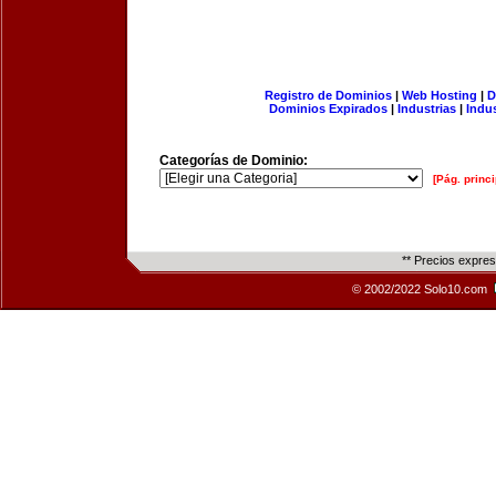
Registro de Dominios
|
Web Hosting
|
D
Dominios Expirados
|
Industrias
|
Indu
Categorías de Dominio:
[Pág. princi
** Precios expre
© 2002/2022 Solo10.com