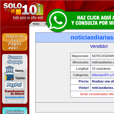
noticiasdiaria
Vendido!
Mayusculas:
NOTICIASDIAR
Minusculas:
noticiasdiarias
Longitud:
15 caracteres
Categorias:
InformaciÃ³n y N
Precio:
Realizar una of
Visitar!
noticiasdiaria
Serán consideradas ofer