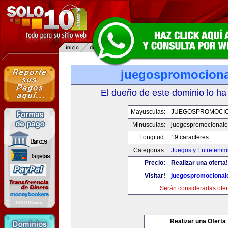
juegospromocion
El dueño de este dominio lo ha
Mayusculas:
JUEGOSPROMOCI
Minusculas:
juegospromocional
Longitud:
19 caracteres
Categorias:
Juegos y Entretenim
Precio:
Realizar una oferta!
Visitar!
juegospromocional
Serán consideradas ofer
Realizar una Oferta