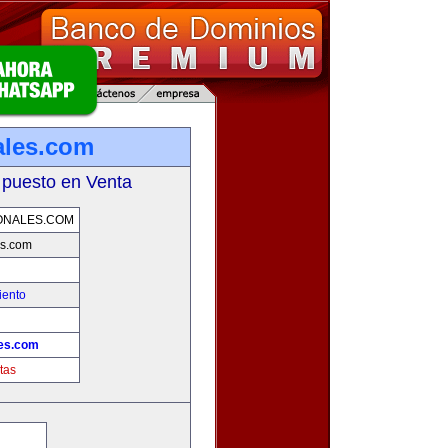
ales.com
 puesto en Venta
ONALES.COM
es.com
iento
es.com
tas