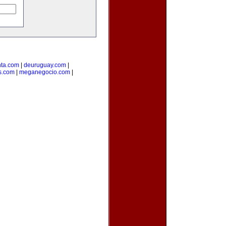
ta.com
|
deuruguay.com
|
s.com
|
meganegocio.com
|