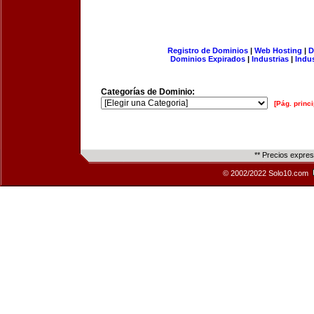
Registro de Dominios
|
Web Hosting
|
D
Dominios Expirados
|
Industrias
|
Indu
Categorías de Dominio:
[Pág. princi
** Precios expre
© 2002/2022 Solo10.com