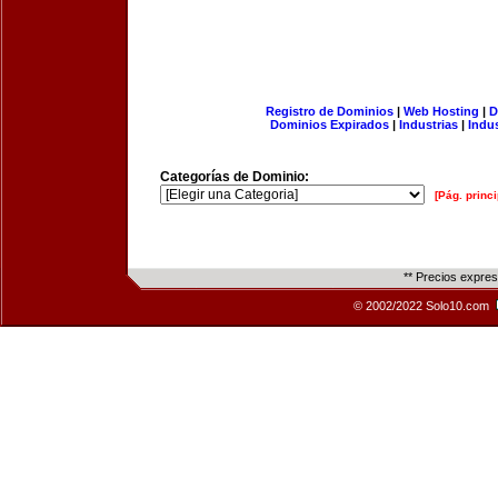
Registro de Dominios
|
Web Hosting
|
D
Dominios Expirados
|
Industrias
|
Indu
Categorías de Dominio:
[Pág. princi
** Precios expre
© 2002/2022 Solo10.com