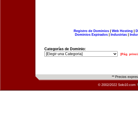
Registro de Dominios
|
Web Hosting
|
D
Dominios Expirados
|
Industrias
|
Indu
Categorías de Dominio:
[Pág. princi
** Precios expre
© 2002/2022 Solo10.com