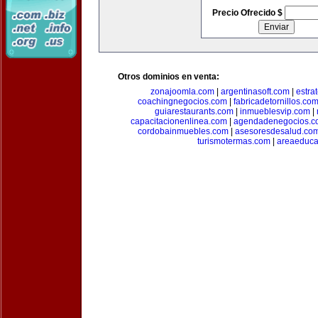
Precio Ofrecido $
Otros dominios en venta:
zonajoomla.com
|
argentinasoft.com
|
estra
coachingnegocios.com
|
fabricadetornillos.co
guiarestaurants.com
|
inmueblesvip.com
|
capacitacionenlinea.com
|
agendadenegocios.c
cordobainmuebles.com
|
asesoresdesalud.co
turismotermas.com
|
areaeduca