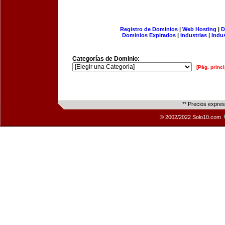
Registro de Dominios
|
Web Hosting
|
D
Dominios Expirados
|
Industrias
|
Indu
Categorías de Dominio:
[Pág. princi
** Precios expre
© 2002/2022 Solo10.com