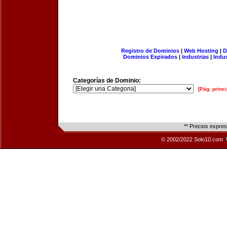
Registro de Dominios
|
Web Hosting
|
D
Dominios Expirados
|
Industrias
|
Indu
Categorías de Dominio:
[Pág. princi
** Precios expre
© 2002/2022 Solo10.com