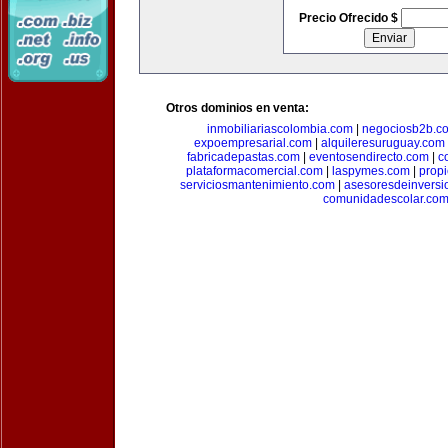
Precio Ofrecido $
Otros dominios en venta:
inmobiliariascolombia.com
|
negociosb2b.c
expoempresarial.com
|
alquileresuruguay.com
fabricadepastas.com
|
eventosendirecto.com
|
c
plataformacomercial.com
|
laspymes.com
|
prop
serviciosmantenimiento.com
|
asesoresdeinversi
comunidadescolar.co