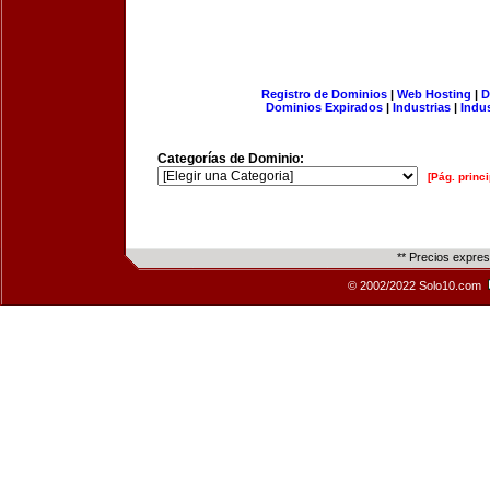
Registro de Dominios
|
Web Hosting
|
D
Dominios Expirados
|
Industrias
|
Indu
Categorías de Dominio:
[Pág. princi
** Precios expre
© 2002/2022 Solo10.com