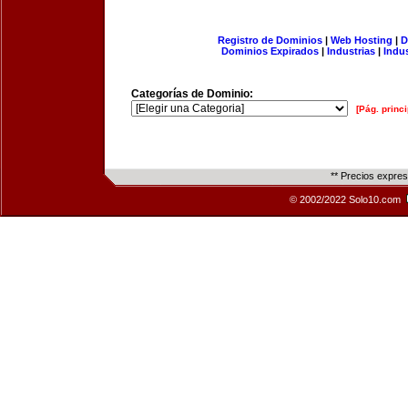
Registro de Dominios
|
Web Hosting
|
D
Dominios Expirados
|
Industrias
|
Indu
Categorías de Dominio:
[Pág. princi
** Precios expre
© 2002/2022 Solo10.com