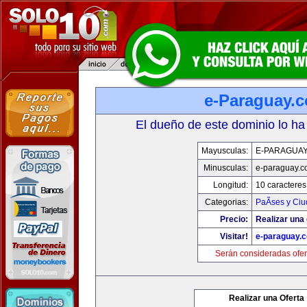
e-Paraguay.
El dueño de este dominio lo ha
Mayusculas:
E-PARAGUA
Minusculas:
e-paraguay.c
Longitud:
10 caracteres
Categorias:
PaÃ­ses y Ci
Precio:
Realizar una 
Visitar!
e-paraguay.
Serán consideradas ofer
Realizar una Oferta