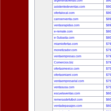
argentinaofertas.com
$9
asistentedeventas.com
$9
ofertalocal.com
$9
carroenventa.com
$8
ventasrapidas.com
$8
e-remate.com
$8
e-Subasta.com
$8
miamiofertas.com
$7
monetizador.com
$7
ventaempresas.com
$7
Comercios.biz
$7
ofertasmexico.com
$7
ofertasmiami.com
$7
ventaempresarial.com
$7
ventasusa.com
$7
escuelaventas.com
$6
remerasdefutbol.com
$6
ventadepasajes.com
$6