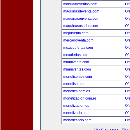
manualdeventas.com
Ofe
maquinasdeventa.com
Ofe
maquinasenventa.com
Ofe
maquinasusadas.com
Ofe
mejorventa.com
Ofe
mercadoventa.com
Ofe
mexicoofertas.com
Ofe
mexofertas.com
Ofe
miamiventa.com
Ofe
miamiventas.com
Ofe
moneticemos.com
Ofe
monetisa.com
Ofe
monetiza.com.es
Ofe
monetizacion.com.es
Ofe
monetizacion.es
Ofe
monetizado.com
Ofe
monetizando.com
Ofe