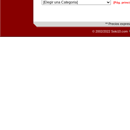
[Pág. princi
** Precios expre
© 2002/2022 Solo10.com