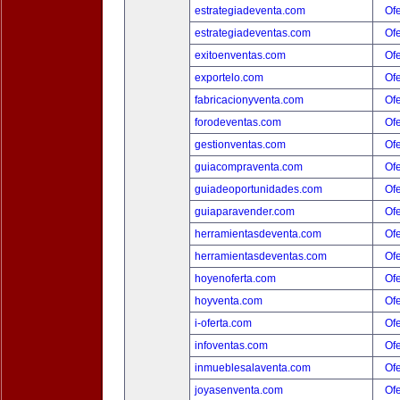
estrategiadeventa.com
Ofe
estrategiadeventas.com
Ofe
exitoenventas.com
Ofe
exportelo.com
Ofe
fabricacionyventa.com
Ofe
forodeventas.com
Ofe
gestionventas.com
Ofe
guiacompraventa.com
Ofe
guiadeoportunidades.com
Ofe
guiaparavender.com
Ofe
herramientasdeventa.com
Ofe
herramientasdeventas.com
Ofe
hoyenoferta.com
Ofe
hoyventa.com
Ofe
i-oferta.com
Ofe
infoventas.com
Ofe
inmueblesalaventa.com
Ofe
joyasenventa.com
Ofe